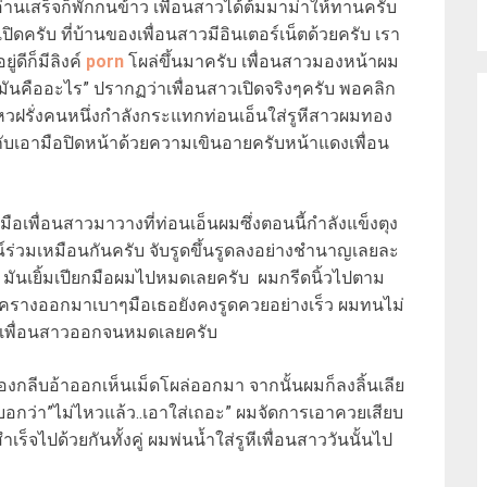
่านเสร็จก็พักกนข้าว เพื่อนสาวได้ต้มมาม่าให้ทานครับ
ิดครับ ที่บ้านของเพื่อนสาวมีอินเตอร์เน็ตด้วยครับ เรา
่ดีก็มีลิงค์
porn
โผล่ขึ้นมาครับ เพื่อนสาวมองหน้าผม
ามันคืออะไร” ปรากฏว่าเพื่อนสาวเปิดจริงๆครับ พอคลิก
นไหวฝรั่งคนหนึ่งกำลังกระแทกท่อนเอ็นใส่รูหีสาวผมทอง
งกับเอามือปิดหน้าด้วยความเขินอายครับหน้าแดงเพื่อน
อเพื่อนสาวมาวางที่ท่อนเอ็นผมซึ่งตอนนี้กำลังแข็งตุง
์ร่วมเหมือนกันครับ จับรูดขึ้นรูดลงอย่างชำนาญเลยละ
กง มันเยิ้มเปียกมือผมไปหมดเลยครับ ผมกรีดนิ้วไปตาม
งครางออกมาเบาๆมือเธอยังคงรูดควยอย่างเร็ว ผมทนไม่
องเพื่อนสาวออกจนหมดเลยครับ
งกลีบอ้าออกเห็นเม็ดโผล่ออกมา จากนั้นผมก็ลงลิ้นเลีย
บอกว่า”ไม่ไหวแล้ว..เอาใส่เถอะ” ผมจัดการเอาควยเสียบ
็จไปด้วยกันทั้งคู่ ผมพ่นน้ำใส่รูหีเพื่อนสาววันนั้นไป