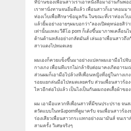
ที่บ้านของเพื่อนสาวเราเอาหนังสือมาอ่านกันพออ
เราทานั่งทานจนอิ่มดีแล้ว เพื่อนสาวก็เอาคอมมาเป
ท่องเว็บเพื่อศึกษาข้อมูลกัน ในขณะที่เราท่องเว็บอยู
แล้วยิ้มอย่างอายๆผมบอกว่า”ลองเปิดดุหน่อยสิว่
เท่านั้นแหละวีดีโอ porn ก็เด้งขึ้นมาภาพเคลื่อ
ด้านด้านหลังอย่างกลัดมันส์ เล่นเอาเพื่อนสาวถึ
สาวแดงไปหมดเลย
ผมเองก็ควยแข็งขึ้นมาอย่างแปลกผมเอามือไปจับมื
กางเกง เพื่อนทีแรกไม่กล้าจับต่อมาคงเกิดอารมณ
ส่วนผมก็เอามือไปล้วงหีเพื่อนหญิงที่อยู่ในกางเ
รอยแยกล่นมือไปหมดเลยครับ ส่วนเพื่อนสาวร้อ
ไหวอีกต่อไปแล้ว เป็นไงเป็นกันผมถอดเสื้อผ้าข
ผม เอามือแหวกหีเพื่อนสาวที่มีขนประปราย จนสอ
ตวัดแบบในหนังpornที่ดูมาครับ จนเพื่อนสาวร้อง
ร่องเสียวเพื่อนสาวกระแทกอย่างเมามันส์ จนเราสำเร
สามครั้ง วิเศษจริงๆ